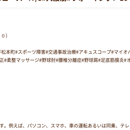
００）
#平松本町#スポーツ障害#交通事故治療#アキュスコープ#マイ
復矯正#柔整マッサージ#野球肘#腰椎分離症#野球肩#足底筋膜炎
す。例えば、パソコン、スマホ、車の運転あるいは同乗、テレ