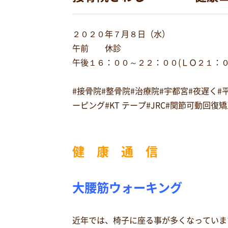
２０２０年７月８日（水）
午前 休診
午後１６：００～２２：００(ＬＯ２１：
#接骨院#整骨院#治療院#宇都宮#夜遅く
ーピング#KT テープ#JRC#関節可動回
健 康 通 信
大腰筋ウォーキング
近年では、椅子に座る事が多くなっていま