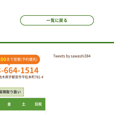
一覧に戻る
Tweets by sawashi384
:00
まで営業(予約優先)
8-664-1514
2 栃木県宇都宮市平松本町781-4
保険取り扱い
金
土
日祝