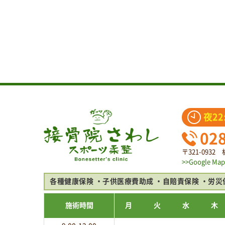
夜22
02
〒321-093
>>Google Map
各種健康保険
子供医療費助成
自賠責保険
労災
施術時間
月
火
水
木