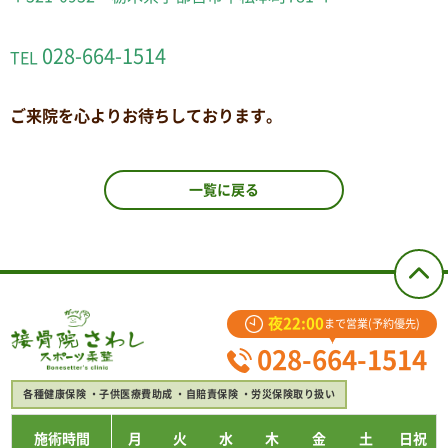
028-664-1514
TEL
ご来院を心よりお待ちしております。
一覧に戻る
夜22:00
まで営業(予約優先)
028-664-1514
各種健康保険
子供医療費助成
自賠責保険
労災保険取り扱い
施術時間
月
火
水
木
金
土
日祝