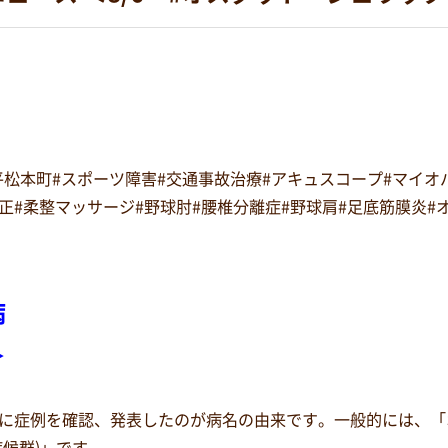
#平松本町#スポーツ障害#交通事故治療#アキュスコープ#マイ
復矯正#柔整マッサージ#野球肘#腰椎分離症#野球肩#足底筋膜炎
病
＞
に症例を確認、発表したのが病名の由来です。一般的には、「