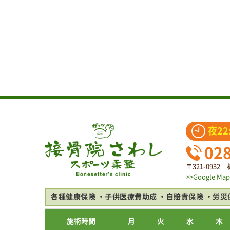
夜22
02
〒321-093
>>Google Map
各種健康保険
子供医療費助成
自賠責保険
労災
施術時間
月
火
水
木