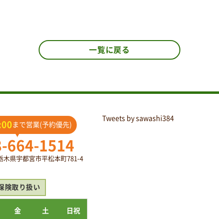
一覧に戻る
Tweets by sawashi384
:00
まで営業(予約優先)
8-664-1514
2 栃木県宇都宮市平松本町781-4
保険取り扱い
金
土
日祝