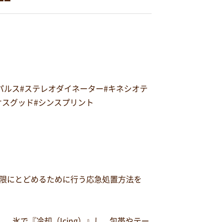
オパルス#ステレオダイネーター#キネシオテ
#オスグッド#シンスプリント
限にとどめるために行う応急処置方法を
、氷で『冷却（Icing）』し、包帯やテー