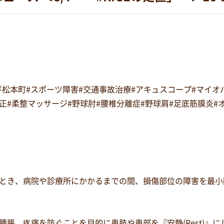
#平松本町#スポーツ障害#交通事故治療#アキュスコープ#マイ
復矯正#柔整マッサージ#野球肘#腰椎分離症#野球肩#足底筋膜炎
とき、病院や診療所にかかるまでの間、損傷部位の障害を最小
脹、疼痛を防ぐことを目的に患肢や患部を『安静(Rest)』にし