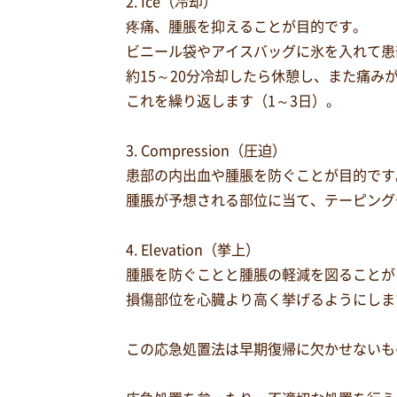
2. Ice（冷却）
疼痛、腫脹を抑えることが目的です。
ビニール袋やアイスバッグに氷を入れて患
約15～20分冷却したら休憩し、また痛み
これを繰り返します（1～3日）。
3. Compression（圧迫）
患部の内出血や腫脹を防ぐことが目的です
腫脹が予想される部位に当て、テーピング
4. Elevation（挙上）
腫脹を防ぐことと腫脹の軽減を図ることが
損傷部位を心臓より高く挙げるようにしま
この応急処置法は早期復帰に欠かせないも