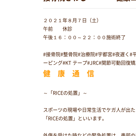
２０２１年８月７日（土）
午前 休診
午後１６：００～２２：００施術終了
#接骨院#整骨院#治療院#宇都宮#夜遅く
ーピング#KT テープ#JRC#関節可動回
健 康 通 信
～「RICEの処置」～
スポーツの現場や日常生活でケガ人が出た
「RICEの処置」といいます。
外傷を受けた時などの緊急処置は、患部の腫