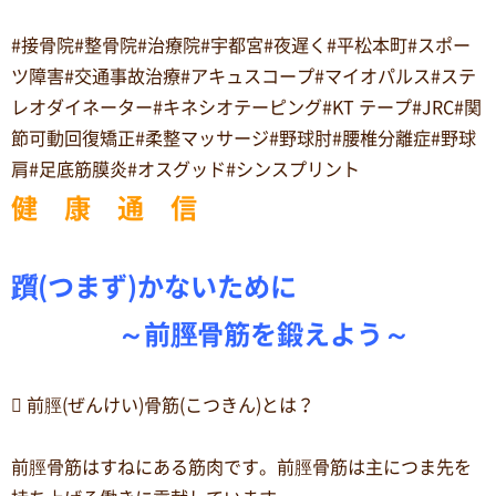
#接骨院#整骨院#治療院#宇都宮#夜遅く#平松本町#スポー
ツ障害#交通事故治療#アキュスコープ#マイオパルス#ステ
レオダイネーター#キネシオテーピング#KT テープ#JRC#関
節可動回復矯正#柔整マッサージ#野球肘#腰椎分離症#野球
肩#足底筋膜炎#オスグッド#シンスプリント
健 康 通 信
躓(つまず)かないために
～前脛骨筋を鍛えよう～
 前脛(ぜんけい)骨筋(こつきん)とは？
前脛骨筋はすねにある筋肉です。前脛骨筋は主につま先を