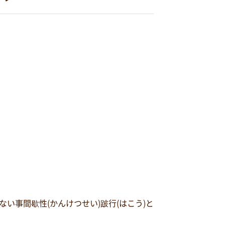
事間歇性(かんけつせい)跛行(はこう)と