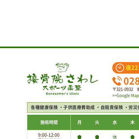
夜22
02
〒321-093
>>Google Map
各種健康保険
子供医療費助成
自賠責保険
労災
施術時間
月
火
水
木
9:00-12:00
●
●
休
●