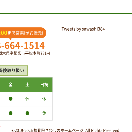
Tweets by sawashi384
:00
まで営業(予約優先)
8-664-1514
2 栃木県宇都宮市平松本町781-4
保険取り扱い
金
土
日祝
●
休
休
●
●
休
ら
©2019-2026 接骨院さわしのホームページ. All Rights Reserved.