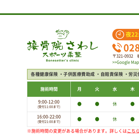
夜22
02
〒321-093
>>Google Map
各種健康保険
子供医療費助成
自賠責保険
労災
施術時間
月
火
水
木
9:00-12:00
●
●
休
●
(受付11:00まで)
16:00-22:00
●
●
休
●
(受付21:00まで)
※施術時間の変更がある場合があります。詳しくは
こち