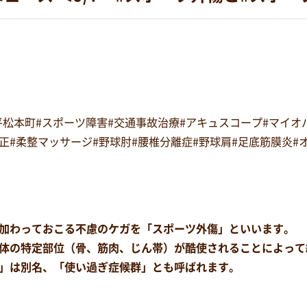
#平松本町#スポーツ障害#交通事故治療#アキュスコープ#マイ
復矯正#柔整マッサージ#野球肘#腰椎分離症#野球肩#足底筋膜炎
加わっておこる不慮のケガを「スポーツ外傷」といいます。
体の特定部位（骨、筋肉、じん帯）が酷使されることによって
」は別名、「使い過ぎ症候群」とも呼ばれます。