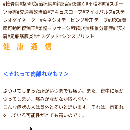
#接骨院#整骨院#治療院#宇都宮#夜遅く#平松本町#スポー
ツ障害#交通事故治療#アキュスコープ#マイオパルス#ステ
レオダイネーター#キネシオテーピング#KT テープ#JRC#関
節可動回復矯正#柔整マッサージ#野球肘#腰椎分離症#野球
肩#足底筋膜炎#オスグッド#シンスプリント
健 康 通 信
＜それって肉離れかも？＞
ぶつけてしまった所がいつまでも痛い。また、夜中に足が
つってしまい、痛みがなかなか取れない。
こんな症状の人は意外と多いと思います。それは、肉離れ
をしている可能性がとても高いのです。