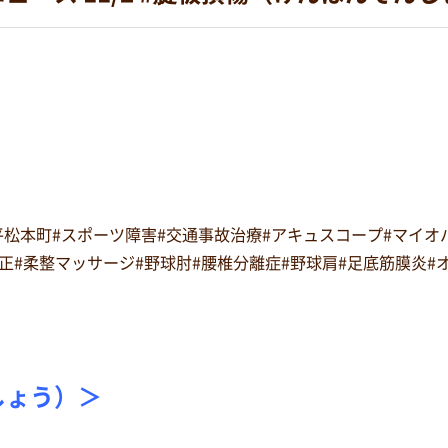
#平松本町#スポーツ障害#交通事故治療#アキュスコープ#マイ
復矯正#柔整マッサージ#野球肘#腰椎分離症#野球肩#足底筋膜炎
しょう）＞