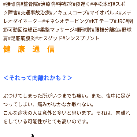
#接骨院#整骨院#治療院#宇都宮#夜遅く#平松本町#スポー
ツ障害#交通事故治療#アキュスコープ#マイオパルス#ステ
レオダイネーター#キネシオテーピング#KT テープ#JRC#関
節可動回復矯正#柔整マッサージ#野球肘#腰椎分離症#野球
肩#足底筋膜炎#オスグッド#シンスプリント
健 康 通 信
＜それって肉離れかも？＞
ぶつけてしまった所がいつまでも痛い。また、夜中に足が
つってしまい、痛みがなかなか取れない。
こんな症状の人は意外と多いと思います。それは、肉離れ
をしている可能性がとても高いのです。