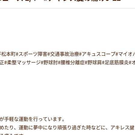
#平松本町#スポーツ障害#交通事故治療#アキュスコープ#マイ
復矯正#柔整マッサージ#野球肘#腰椎分離症#野球肩#足底筋膜炎
が手軽な運動を行っています。
めたり、運動に夢中になり頑張り過ぎた時などに、アキレス腱