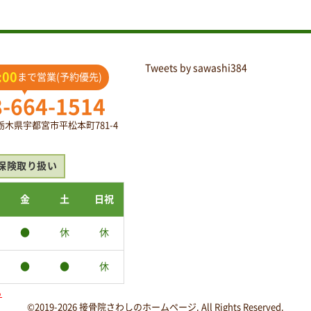
Tweets by sawashi384
:00
まで営業(予約優先)
8-664-1514
2 栃木県宇都宮市平松本町781-4
保険取り扱い
金
土
日祝
●
休
休
●
●
休
ら
©2019-2026 接骨院さわしのホームページ. All Rights Reserved.