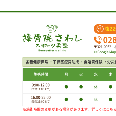
夜22
02
〒321-093
>>Google Map
各種健康保険
子供医療費助成
自賠責保険
労災
施術時間
月
火
水
木
9:00-12:00
●
●
休
●
(受付11:00まで)
16:00-22:00
●
●
休
●
(受付21:00まで)
※施術時間の変更がある場合があります。詳しくは
こち