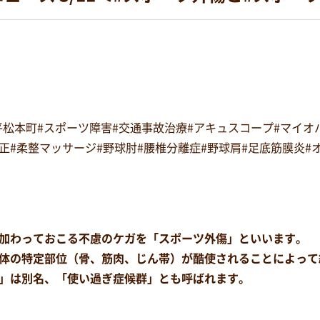
#平松本町#スポーツ障害#交通事故治療#アキュスコープ#マイ
復矯正#柔整マッサージ#野球肘#腰椎分離症#野球肩#足底筋膜炎
加わっておこる不慮のケガを「スポーツ外傷」といいます。
体の特定部位（骨、筋肉、じん帯）が酷使されることによって
」は別名、「使い過ぎ症候群」とも呼ばれます。