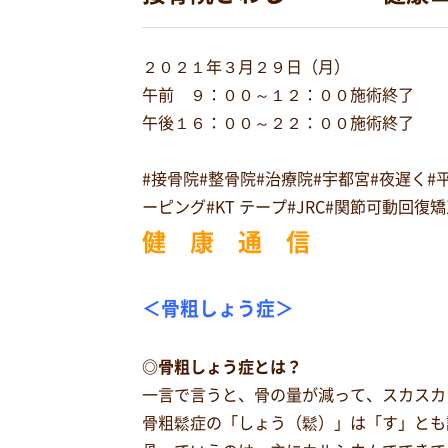
２０２１年３月２９日（月）
午前 ９：００～１２：００施術終了
午後１６：００～２２：００施術終了
#接骨院#整骨院#治療院#宇都宮#夜遅く
ーピング#KT テープ#JRC#関節可動回
健 康 通 信
＜骨粗しょう症＞
◎骨粗しょう症とは？
一言で言うと、骨の量が減って、スカスカ
骨粗鬆症の「しょう（鬆）」は「す」とも