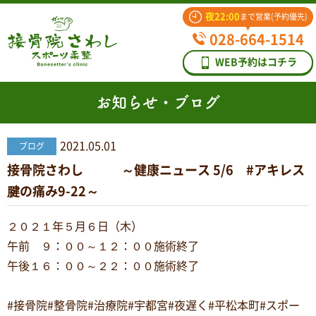
夜22:00
まで営業(予約優先)
028-664-1514
WEB予約はコチラ
お知らせ・ブログ
2021.05.01
ブログ
接骨院さわし ～健康ニュース 5/6 #アキレス
腱の痛み9-22～
２０２１年５月６日（木）
午前 ９：００～１２：００施術終了
午後１６：００～２２：００施術終了
#接骨院#整骨院#治療院#宇都宮#夜遅く#平松本町#スポー