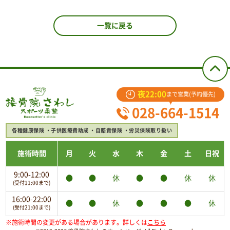
一覧に戻る
夜22:00
まで営業(予約優先)
028-664-1514
各種健康保険
子供医療費助成
自賠責保険
労災保険取り扱い
施術時間
月
火
水
木
金
土
日祝
9:00-12:00
●
●
休
●
●
休
休
(受付11:00まで)
16:00-22:00
●
●
休
●
●
●
休
(受付21:00まで)
※施術時間の変更がある場合があります。詳しくは
こちら