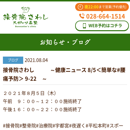
夜22:00
まで営業(予約優先)
028-664-1514
WEB予約はコチラ
お知らせ・ブログ
2021.08.04
ブログ
接骨院さわし ～健康ニュース 8/5＜簡単な#腰
痛予防＞ 9-22 ～
２０２１年８月５日（木）
午前 ９：００～１２：００施術終了
午後１６：００～２２：００施術終了
#接骨院#整骨院#治療院#宇都宮#夜遅く#平松本町#スポー