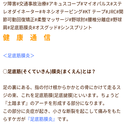
ツ障害#交通事故治療#アキュスコープ#マイオパルス#ステ
レオダイネーター#キネシオテーピング#KT テープ#JRC#関
節可動回復矯正#柔整マッサージ#野球肘#腰椎分離症#野球
肩#足底筋膜炎#オスグッド#シンスプリント
健 康 通 信
＜足底筋膜炎＞
○足底筋(そくていきん)膜炎(まくえん)とは？
足の裏にある、指の付け根からかかとの骨にかけて走るス
ジの束、これを足底筋膜(足底腱膜)といいます。ちょうど
『土踏まず』のアーチを形成する部分になります。
この部分に炎症が起き、小さな断裂を起こして痛みをもた
らすケガが
『足底筋膜炎』
です。