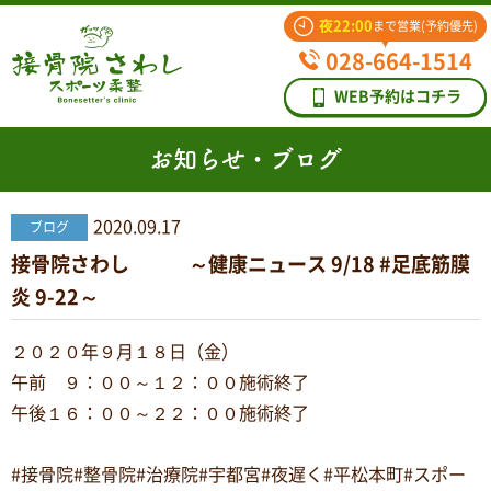
夜22:00
まで営業(予約優先)
028-664-1514
WEB予約はコチラ
お知らせ・ブログ
2020.09.17
ブログ
接骨院さわし ～健康ニュース 9/18 #足底筋膜
炎 9-22～
２０２０年９月１８日（金）
午前 ９：００～１２：００施術終了
午後１６：００～２２：００施術終了
#接骨院#整骨院#治療院#宇都宮#夜遅く#平松本町#スポー