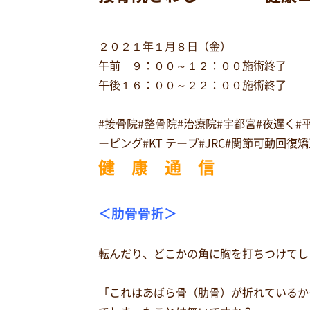
２０２１年１月８日（金）
午前 ９：００～１２：００施術終了
午後１６：００～２２：００施術終了
#接骨院#整骨院#治療院#宇都宮#夜遅く
ーピング#KT テープ#JRC#関節可動回
健 康 通 信
＜肋骨骨折＞
転んだり、どこかの角に胸を打ちつけてし
「これはあばら骨（肋骨）が折れているか