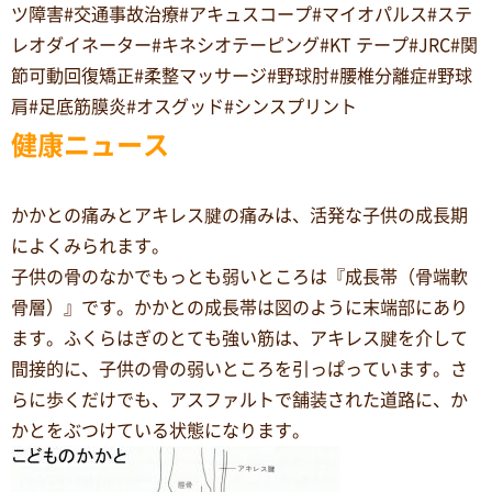
ツ障害#交通事故治療#アキュスコープ#マイオパルス#ステ
レオダイネーター#キネシオテーピング#KT テープ#JRC#関
節可動回復矯正#柔整マッサージ#野球肘#腰椎分離症#野球
肩#足底筋膜炎#オスグッド#シンスプリント
健康ニュース
かかとの痛みとアキレス腱の痛みは、活発な子供の成長期
によくみられます。
子供の骨のなかでもっとも弱いところは『成長帯（骨端軟
骨層）』です。かかとの成長帯は図のように末端部にあり
ます。ふくらはぎのとても強い筋は、アキレス腱を介して
間接的に、子供の骨の弱いところを引っぱっています。さ
らに歩くだけでも、アスファルトで舗装された道路に、か
かとをぶつけている状態になります。