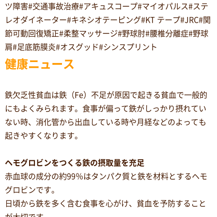
ツ障害#交通事故治療#アキュスコープ#マイオパルス#ステ
レオダイネーター#キネシオテーピング#KT テープ#JRC#関
節可動回復矯正#柔整マッサージ#野球肘#腰椎分離症#野球
肩#足底筋膜炎#オスグッド#シンスプリント
健康ニュース
鉄欠乏性貧血は鉄（Fe）不足が原因で起きる貧血で一般的
にもよくみられます。食事が偏って鉄がしっかり摂れてい
ない時、消化管から出血している時や月経などのよっても
起きやすくなります。
ヘモグロビンをつくる鉄の摂取量を充足
赤血球の成分の約99％はタンパク質と鉄を材料とするヘモ
グロビンです。
日頃から鉄を多く含む食事を心がけ、貧血を予防すること