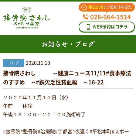
夜22:00
まで営業(予約優先)
028-664-1514
WEB予約はコチラ
お知らせ・ブログ
2020.11.10
ブログ
接骨院さわし ～健康ニュース11/11#食事療法
のすすめ ～#鉄欠乏性貧血編 ～16-22
２０２０年１１月１１日（水）
午前 休診
午後１６：００～２２：００施術終了
#接骨院#整骨院#治療院#宇都宮#夜遅く#平松本町#スポー