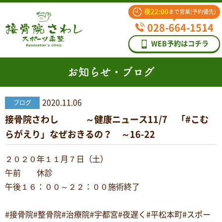
夜22:00
まで営業(予約優先)
028-664-1514
WEB予約はコチラ
お知らせ・ブログ
2020.11.06
ブログ
接骨院さわし ～健康ニュース11/7 「#こむ
らがえり」なぜおきるの？ ～16-22
２０２０年１１月７日（土）
午前 休診
午後１６：００～２２：００施術終了
#接骨院#整骨院#治療院#宇都宮#夜遅く#平松本町#スポー