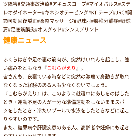
ツ障害#交通事故治療#アキュスコープ#マイオパルス#ステ
レオダイネーター#キネシオテーピング#KT テープ#JRC#関
節可動回復矯正#柔整マッサージ#野球肘#腰椎分離症#野球
肩#足底筋膜炎#オスグッド#シンスプリント
健康ニュース
ふくらはぎや足の裏の筋肉が、突然けいれんを起こし、強
い痛みをともなう『
こむらがえり
』。
皆さんも、夜寝ている時などに突然の激痛で身動きが取れ
なくなった経験のある人も少なくないでしょう。
『こむらがえり』は、このように就寝中にあしをのばした
とき・運動不足の人が十分な準備運動をしないままスポー
ツをしたとき・冷たいプールで水泳をしたときなどに起こ
りやすいのです。
また、糖尿病や肝臓疾患のある人、高齢者や妊婦にも起き