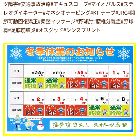
ツ障害#交通事故治療#アキュスコープ#マイオパルス#ステ
レオダイネーター#キネシオテーピング#KT テープ#JRC#関
節可動回復矯正#柔整マッサージ#野球肘#腰椎分離症#野球
肩#足底筋膜炎#オスグッド#シンスプリント