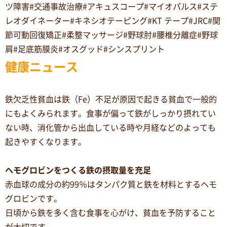
ツ障害#交通事故治療#アキュスコープ#マイオパルス#ステ
レオダイネーター#キネシオテーピング#KT テープ#JRC#関
節可動回復矯正#柔整マッサージ#野球肘#腰椎分離症#野球
肩#足底筋膜炎#オスグッド#シンスプリント
健康ニュース
鉄欠乏性貧血は鉄（Fe）不足が原因で起きる貧血で一般的
にもよくみられます。食事が偏って鉄がしっかり摂れてい
ない時、消化管から出血している時や月経などのよっても
起きやすくなります。
ヘモグロビンをつくる鉄の摂取量を充足
赤血球の成分の約99％はタンパク質と鉄を材料とするヘモ
グロビンです。
日頃から鉄を多く含む食事を心がけ、貧血を予防すること