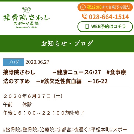
夜22:00
まで営業(予約優先)
028-664-1514
WEB予約はコチラ
お知らせ・ブログ
2020.06.27
ブログ
接骨院さわし ～健康ニュース6/27 #食事療
法のすすめ ～#鉄欠乏性貧血編 ～16-22
２０２０年６月２７日（土）
午前 休診
午後１６：００～２２：００施術終了
#接骨院#整骨院#治療院#宇都宮#夜遅く#平松本町#スポー