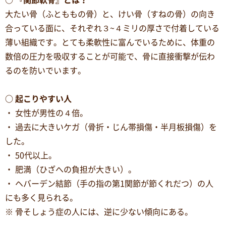
○ 『関節軟骨』とは？
大たい骨（ふとももの骨）と、けい骨（すねの骨）の向き
合っている面に、それぞれ３~４ミリの厚さで付着している
薄い組織です。とても柔軟性に富んでいるために、体重の
数倍の圧力を吸収することが可能で、骨に直接衝撃が伝わ
るのを防いでいます。
○ 起こりやすい人
・ 女性が男性の４倍。
・ 過去に大きいケガ（骨折・じん帯損傷・半月板損傷）を
した。
・ 50代以上。
・ 肥満（ひざへの負担が大きい）。
・ ヘバーデン結節（手の指の第1関節が節くれだつ）の人
にも多く見られる。
※ 骨そしょう症の人には、逆に少ない傾向にある。