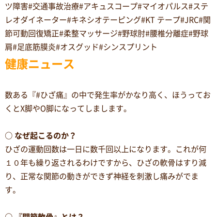
ツ障害#交通事故治療#アキュスコープ#マイオパルス#ステ
レオダイネーター#キネシオテーピング#KT テープ#JRC#関
節可動回復矯正#柔整マッサージ#野球肘#腰椎分離症#野球
肩#足底筋膜炎#オスグッド#シンスプリント
健康ニュース
数ある『#ひざ痛』の中で発生率がかなり高く、ほうってお
くとX脚やO脚になってしまします。
○ なぜ起こるのか？
ひざの運動回数は一日に数千回以上になります。これが何
１０年も繰り返されるわけですから、ひざの軟骨はすり減
り、正常な関節の動きができず神経を刺激し痛みがでま
す。