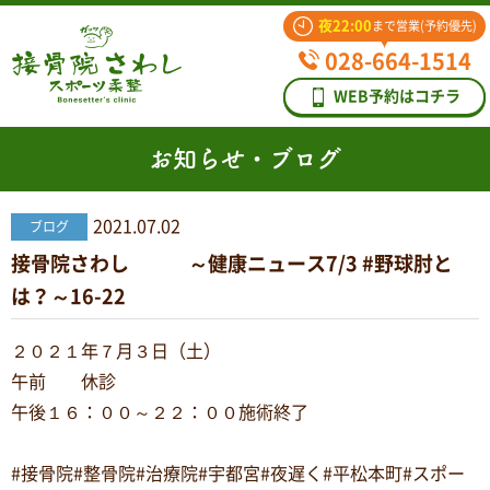
夜22:00
まで営業(予約優先)
028-664-1514
WEB予約はコチラ
お知らせ・ブログ
2021.07.02
ブログ
接骨院さわし ～健康ニュース7/3 #野球肘と
は？～16-22
２０２１年７月３日（土）
午前 休診
午後１６：００～２２：００施術終了
#接骨院#整骨院#治療院#宇都宮#夜遅く#平松本町#スポー