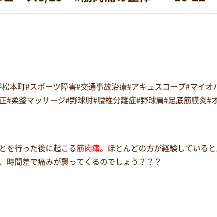
#平松本町#スポーツ障害#交通事故治療#アキュスコープ#マイ
復矯正#柔整マッサージ#野球肘#腰椎分離症#野球肩#足底筋膜炎
どを行った後に起こる
筋肉痛
。ほとんどの方が経験していると
、時間差で痛みが襲ってくるのでしょう？？？