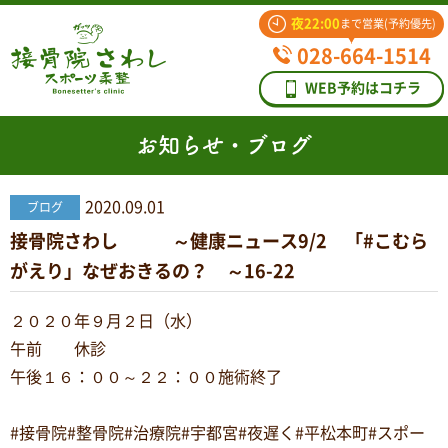
夜22:00
まで営業(予約優先)
028-664-1514
WEB予約はコチラ
お知らせ・ブログ
2020.09.01
ブログ
接骨院さわし ～健康ニュース9/2 「#こむら
がえり」なぜおきるの？ ～16-22
２０２０年９月２日（水）
午前 休診
午後１６：００～２２：００施術終了
#接骨院#整骨院#治療院#宇都宮#夜遅く#平松本町#スポー