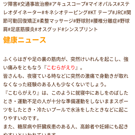
ツ障害#交通事故治療#アキュスコープ#マイオパルス#ステ
レオダイネーター#キネシオテーピング#KT テープ#JRC#関
節可動回復矯正#柔整マッサージ#野球肘#腰椎分離症#野球
肩#足底筋膜炎#オスグッド#シンスプリント
健康ニュース
ふくらはぎや足の裏の筋肉が、突然けいれんを起こし、強
い痛みをともなう『
こむらがえり
』。
皆さんも、夜寝ている時などに突然の激痛で身動きが取れ
なくなった経験のある人も少なくないでしょう。
『こむらがえり』は、このように就寝中にあしをのばした
とき・運動不足の人が十分な準備運動をしないままスポー
ツをしたとき・冷たいプールで水泳をしたときなどに起こ
りやすいのです。
また、糖尿病や肝臓疾患のある人、高齢者や妊婦にも起き