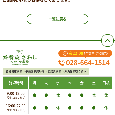
ご来院を心よりお待ちしております。
一覧に戻る
夜22:00
まで営業(予約優先)
028-664-1514
各種健康保険
子供医療費助成
自賠責保険
労災保険取り扱い
施術時間
月
火
水
木
金
土
日祝
9:00-12:00
●
●
休
●
●
休
休
(受付11:00まで)
16:00-22:00
●
●
休
●
●
●
休
(受付21:00まで)