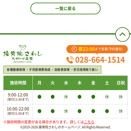
一覧に戻る
夜22:00
まで営業(予約優先)
028-664-1514
各種健康保険
子供医療費助成
自賠責保険
労災保険取り扱い
施術時間
月
火
水
木
金
土
日祝
9:00-12:00
●
●
休
●
●
休
休
(受付11:00まで)
16:00-22:00
●
●
休
●
●
●
休
(受付21:00まで)
※施術時間の変更がある場合があります。詳しくは
こちら
©2019-2026 接骨院さわしのホームページ. All Rights Reserved.