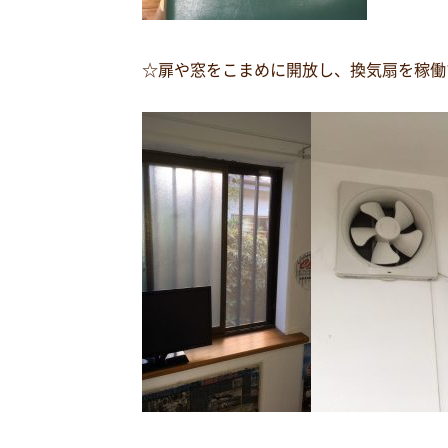
☆扉や窓をこまめに開放し、換気扇を稼働