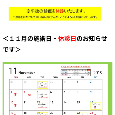
＜１１
月の施術日・
休診日
のお知らせ
です＞