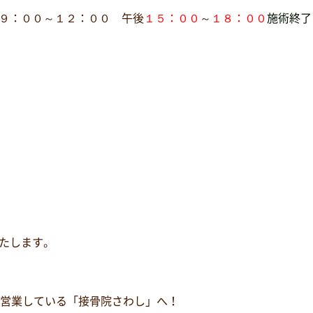
９：００～１２：００ 午後
１５：００
～
１８：００
施術終了
たします。
営業している「接骨院さわし」へ！