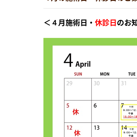
＜４月
施術日・
休診日
のお