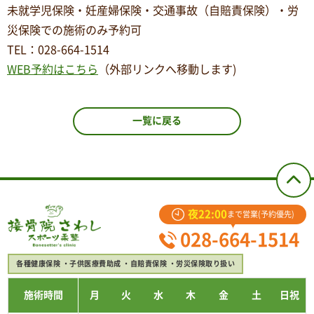
未就学児保険・妊産婦保険・交通事故（自賠責保険）・労
災保険での施術のみ予約可
TEL
：
028-664-1514
WEB予約はこちら
（外部リンクへ移動します)
一覧に戻る
夜22:00
まで営業(予約優先)
028-664-1514
各種健康保険
子供医療費助成
自賠責保険
労災保険取り扱い
施術時間
月
火
水
木
金
土
日祝