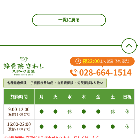
一覧に戻る
夜22:00
まで営業(予約優先)
028-664-1514
各種健康保険
子供医療費助成
自賠責保険
労災保険取り扱い
施術時間
月
火
水
木
金
土
日祝
9:00-12:00
●
●
休
●
●
休
休
(受付11:00まで)
16:00-22:00
●
●
休
●
●
●
休
(受付21:00まで)