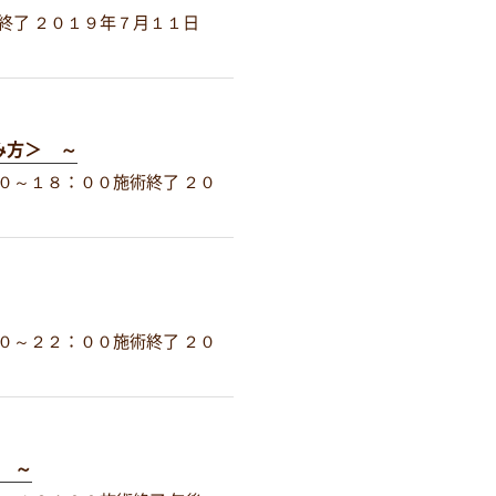
終了 ２０１９年７月１１日
み方＞ ～
０～１８：００施術終了 ２０
０～２２：００施術終了 ２０
 ～