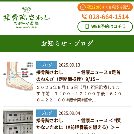
夜22:00
まで営業(予約優先)
028-664-1514
WEB予約はコチラ
お知らせ・ブログ
2025.09.13
ブログ
接骨院さわし ～健康ニュース #足首
のねんざ（足関節捻挫）9/15～
２０２５年９月１５日（月）祝日診療してま
す 午前 ９：００～１２：００ 午後１６：０
０～２２：００ #接骨院#整骨...
2025.09.04
ブログ
接骨院さわし ～健康ニュース ＜#躓
かないために（#前脛骨筋を鍛える）＞～