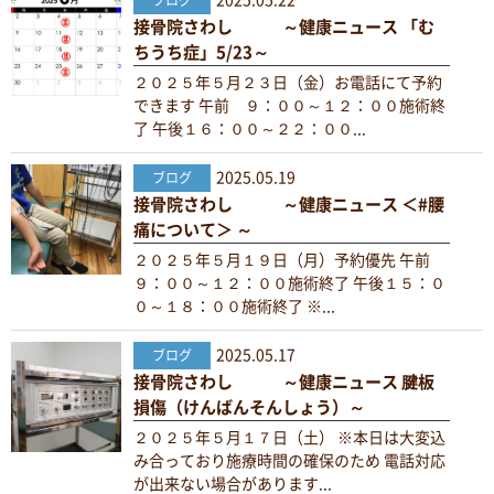
2025.05.22
ブログ
接骨院さわし ～健康ニュース 「む
ちうち症」5/23～
２０２５年５月２３日（金）お電話にて予約
できます 午前 ９：００～１２：００施術終
了 午後１６：００～２２：００...
2025.05.19
ブログ
接骨院さわし ～健康ニュース ＜#腰
痛について＞ ～
２０２５年５月１９日（月）予約優先 午前
９：００～１２：００施術終了 午後１５：０
０～１８：００施術終了 ※...
2025.05.17
ブログ
接骨院さわし ～健康ニュース 腱板
損傷（けんばんそんしょう）～
２０２５年５月１７日（土） ※本日は大変込
み合っており施療時間の確保のため 電話対応
が出来ない場合があります...