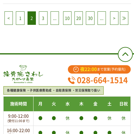
<
1
2
3
...
10
20
30
...
>
≫
夜22:00
まで営業(予約優先)
028-664-1514
各種健康保険
子供医療費助成
自賠責保険
労災保険取り扱い
施術時間
月
火
水
木
金
土
日祝
9:00-12:00
●
●
休
●
●
休
休
(受付11:00まで)
16:00-22:00
●
●
休
●
●
●
休