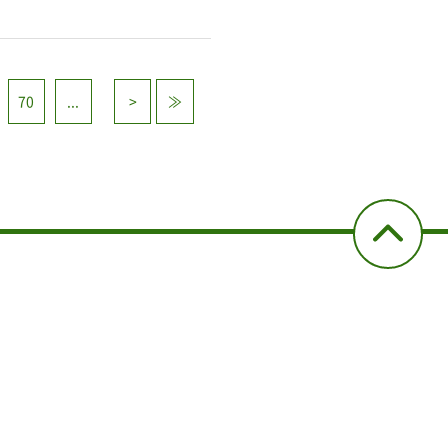
70
...
>
≫