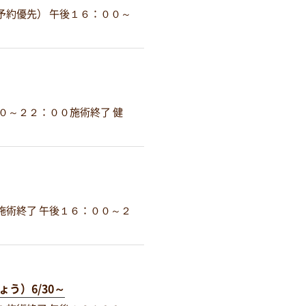
予約優先） 午後１６：００～
０～２２：００施術終了 健
施術終了 午後１６：００～２
う）6/30～