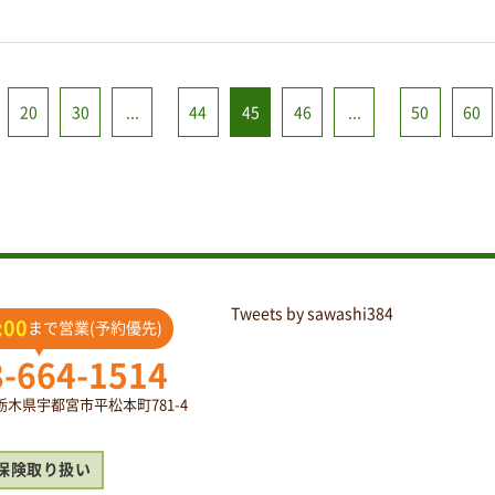
20
30
...
44
45
46
...
50
60
Tweets by sawashi384
:00
まで営業(予約優先)
8-664-1514
2 栃木県宇都宮市平松本町781-4
保険取り扱い