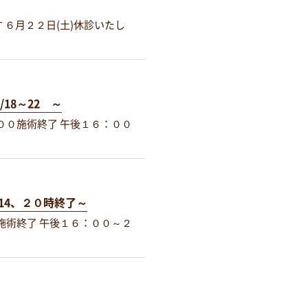
 ６月２２日(土)休診いたし
8～22 ～
００施術終了 午後１６：００
14、２０時終了～
施術終了 午後１６：００～２