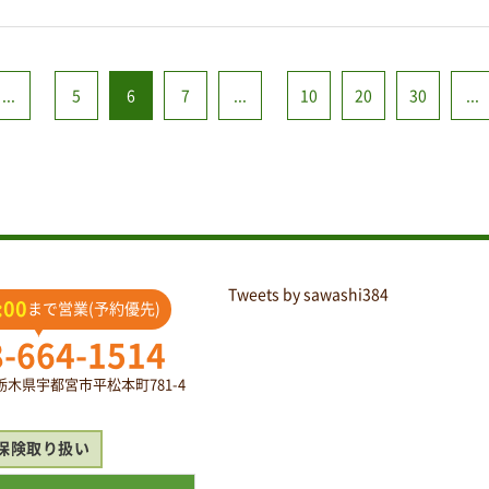
...
5
6
7
...
10
20
30
...
Tweets by sawashi384
:00
まで営業(予約優先)
8-664-1514
2 栃木県宇都宮市平松本町781-4
保険取り扱い