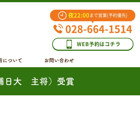
夜22:00
まで営業(予約優先)
028-664-1514
WEB予約はコチラ
術について
お問い合わせ
浦日大 主将）受賞