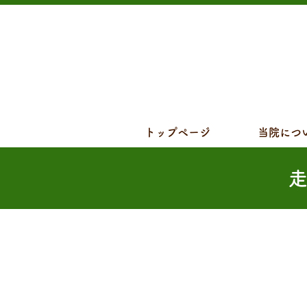
トップページ
当院につ